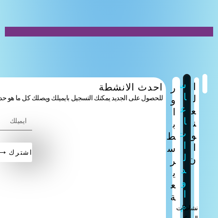
س
احدث الانشطة
ر
ا
و
للحصول على الجديد يمكنك التسجيل بايميلك ويصلك كل ما هو حديث
ع
ا
ا
ب
ت
ط
ا
س
اشترك ⟶
ل
ر
د
ي
و
ع
ا
ة
م
طات